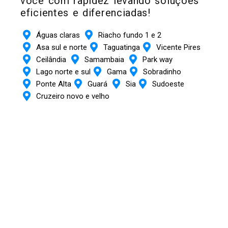
você com rapidez levando soluções
eficientes e diferenciadas!
Águas claras
Riacho fundo 1 e 2
Asa sul e norte
Taguatinga
Vicente Pires
Ceilândia
Samambaia
Park way
Lago norte e sul
Gama
Sobradinho
Ponte Alta
Guará
Sia
Sudoeste
Cruzeiro novo e velho