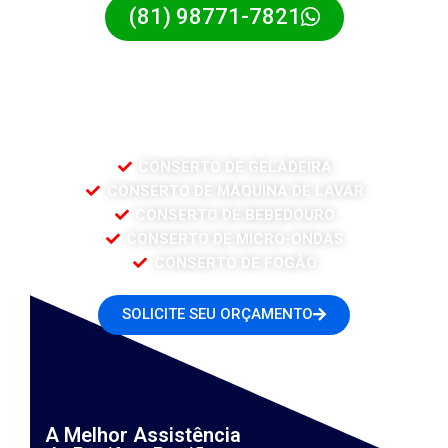
(81) 98771-7821
Ative Service Refrigeração
CONSERTO DE GELADEIRA
CONSERTO DE MÁQUINA DE LAVAR
CONSERTO DE BEBEDOURO
CONSERTO DE MICRO-ONDAS
CONSERTO DE FOGÂO
SOLICITE SEU ORÇAMENTO
A Melhor Assistência