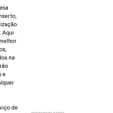
esa
nserto,
nização
. Aqui
melhor
os,
dos na
erão
s e
alquer
viço de