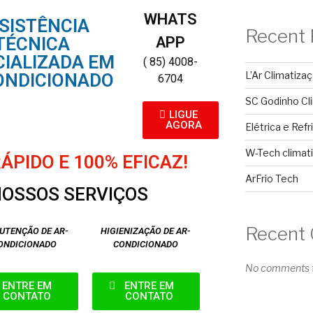
WHATS
SISTÊNCIA
Recent 
APP
TÉCNICA
CIALIZADA EM
( 85) 4008-
L’Ar Climatiza
ONDICIONADO
6704
SC Godinho Cl
LIGUE
AGORA
Elétrica e Ref
W-Tech climat
PIDO E 100% EFICAZ!
ArFrio Tech
OSSOS SERVIÇOS
Recent
UTENÇÃO DE AR-
HIGIENIZAÇÃO DE AR-
ONDICIONADO
CONDICIONADO
No comments t
ENTRE EM
ENTRE EM
CONTATO
CONTATO