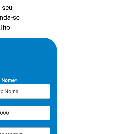
o seu
enda-se
lho.
o Nome*