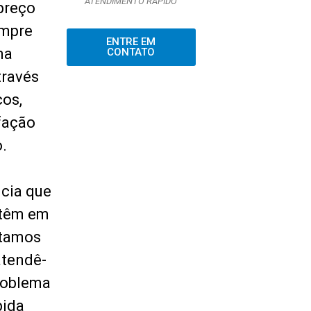
ATENDIMENTO RÁPIDO
preço
empre
ENTRE EM
ma
CONTATO
través
ços,
fação
.
cia que
 têm em
stamos
atendê-
problema
pida