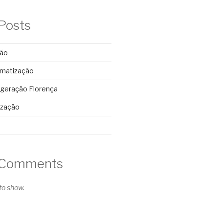
Posts
ção
imatização
rigeração Florença
ização
 Comments
o show.