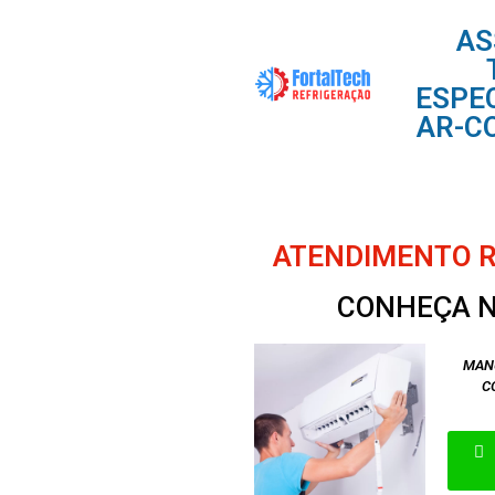
AS
ESPE
AR-C
ATENDIMENTO RÁ
CONHEÇA N
MAN
C